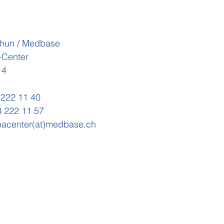
Thun / Medbase
-Center
14
 222 11 40
3 222 11 57
acenter(at)medbase.ch